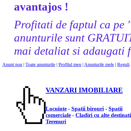
avantajos !
Profitati de faptul ca
anunturile sunt GRATUITE
mai detaliat si adaugati f
Anunt nou
|
Toate anunturile
|
Profilul meu
|
Anunturile mele
|
Reguli
VANZARI IMOBILIARE
Locuinte
-
Spatii birouri
-
Spatii
comerciale
-
Cladiri cu alte destinati
Terenuri