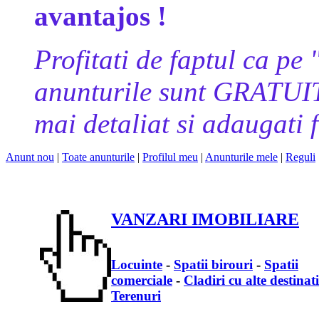
avantajos !
Profitati de faptul ca
anunturile sunt GRATUITE
mai detaliat si adaugati f
Anunt nou
|
Toate anunturile
|
Profilul meu
|
Anunturile mele
|
Reguli
VANZARI IMOBILIARE
Locuinte
-
Spatii birouri
-
Spatii
comerciale
-
Cladiri cu alte destinati
Terenuri